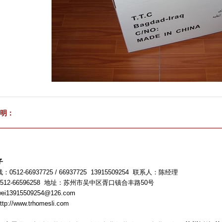
明：
子
0512-66937725 / 66937725 13915509254 联系人：陈经理
512-66596258 地址：苏州市吴中区胥口镇合丰路50号
i13915509254@126.com
p://www.trhomesli.com