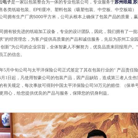
云电子
是一家以包装整合为一体的专业包装公司，专业服务于
苏州纸箱
,
苏
售各类纸箱包装、EPE缓冲、塑料包装（吸塑包装、中空板、中空板箱
公司拥有生产厂房5000平方米，公司从根本上确保了包装产品的质量，
拥有较先进的纸箱加工设备，专业的设计团队，因此，我们拥有了一批
求”的经营理念，为客户提供高质量的产品和诚信服务，先后为苏州工业
，创新”为公司的企业宗旨，全体智豪人不懈努力，优良品质来回报用户。
员工的信念。
0年5月中旬公司与太平洋保险公司正式签定了其在包装行业的“ 产品责任
0年6月1日起，凡使用智豪公司的包装产品，因产品缺陷，造成第三者人生
有关规定，每次事故可得到中国太平洋保险公司50万元的赔偿. （保单号：ASUZ
用心，给您提供优良的产品与服务，保障您的切身利益。