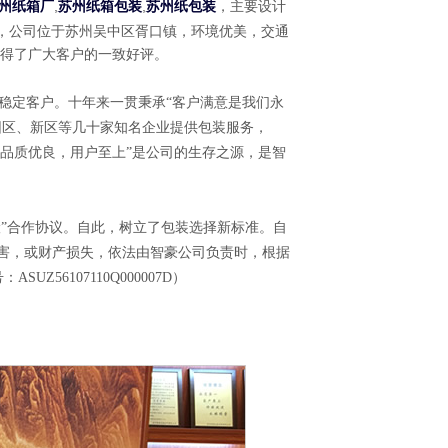
州纸箱厂
,
苏州纸箱包装
,
苏州纸包装
，主要设计
），公司位于苏州吴中区胥口镇，环境优美，
交通
赢得了广大客户的一致好评。
稳定客户。十年来一贯秉承“客户满意是我们永
园区、新区等几十家知名企业提供包装服务，
“品质优良，用户至上”是公司的生存之源，是智
险”合作协议。自此，树立了包装选择新标准。自
伤害，或财产损失，依法由智豪公司负责时，根据
56107110Q000007D）