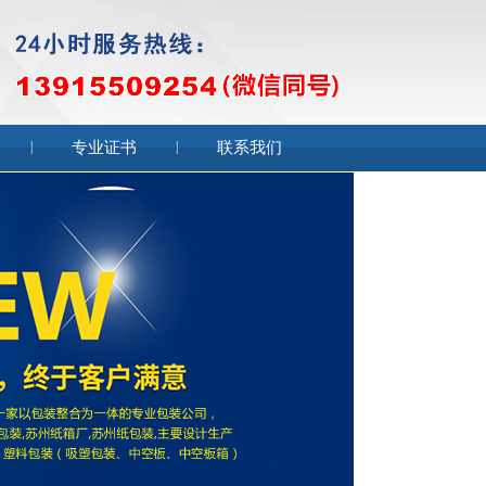
|
专业证书
|
联系我们