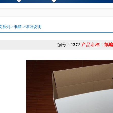
系列->纸箱->详细说明
编号：
1372
产品名称：
纸