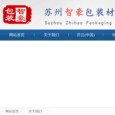
网站首页
|
关于我们
|
开云(中国)
|
网站首页
关于我们