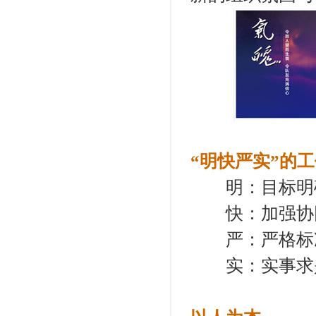
“明快严实”的
明：目标明确
快：加强协同
严：严格标准
实：实事求是