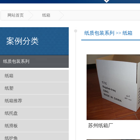
网站首页
纸箱
纸质包装系列 >> 纸箱
案例分类
纸质包装系列
纸箱
纸塑
纸箱推荐
纸托盘
苏州纸箱厂
纸滑板
纸护角