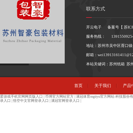
联系方式
开云电子
备案号【
苏IC
服务热线：
1391550
地址：苏州市吴中区胥口镇
邮箱：wei13913161411@12
本站关键词：
苏州纸箱
苏
首页
关于我们
产品
爱游戏手机官网网页版入口
|
币博官方网站官方
|
满冠体育mgtiyu官方网站-科技股份
录入口
|
悟空中文官网登录入口
|
满冠官网登录入口
|