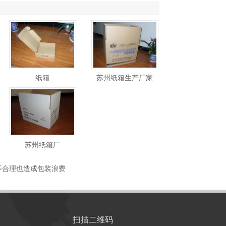
纸箱
苏州纸箱生产厂家
苏州纸箱厂
不合理也造成包装浪费
扫描二维码