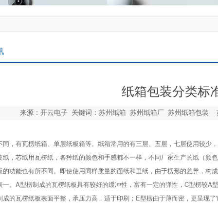
讯
纸箱包装分类标
来源：开云电子 关键词：
苏州纸箱
苏州纸箱厂
苏州纸箱包装
不同，有瓦楞纸箱、单层纸板箱等。纸箱常用的有三层、五层，七层使用较少，
皮纸，芯纸用瓦楞纸，各种纸的颜色和手感都不一样，不同厂家生产的纸（颜色
板的功能也有所不同。即使使用同样质量的面纸和里纸，由于楞形的差异，构成
表一。A型楞制成的瓦楞纸板具有较好的缓冲性，富有一定的弹性，C型楞较A
制成的瓦楞纸板表面平整，承压力高，适于印刷；E型楞由于薄而密，更呈现了