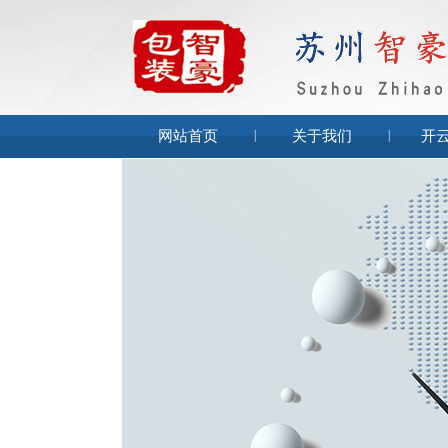
网站首页
|
关于我们
|
开云