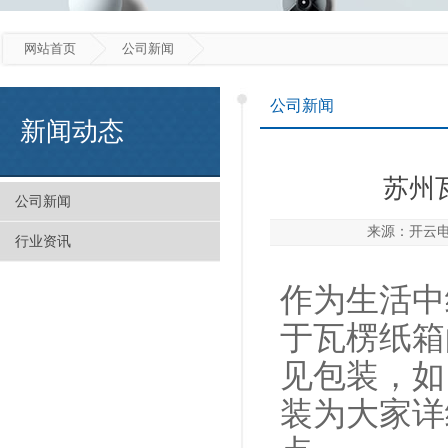
网站首页
公司新闻
公司新闻
新闻动态
苏州
公司新闻
来源：开云电
行业资讯
作为生活中
于瓦楞纸箱
见包装，如
装为大家详