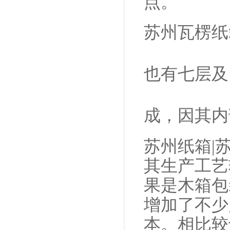
点。
苏州瓦楞纸
也有七层及
成，因其内
苏州纸箱
|
其生产工艺
果是木箱包
增加了不少
本。相比较