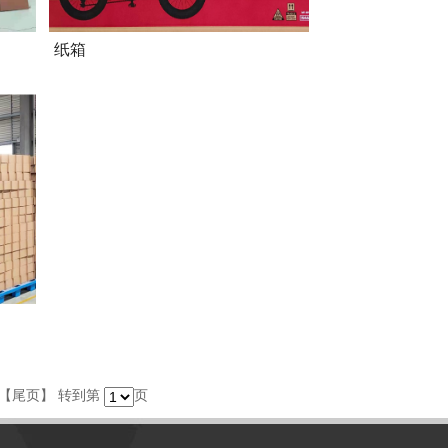
纸箱
 | 【尾页】 转到第
页