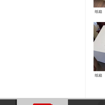
纸箱
纸箱