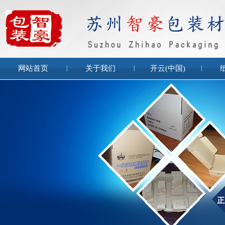
网站首页
|
关于我们
|
开云(中国)
|