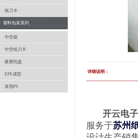
纸刀卡
塑料包装系列
中空箱
中空纸刀卡
吸塑托盘
详细说明：
EPE成型
发泡PS
开云电
服务于
苏州
设计生产销售