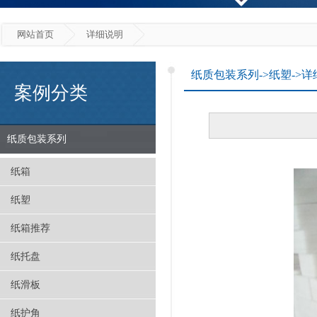
网站首页
详细说明
纸质包装系列->纸塑->
案例分类
纸质包装系列
纸箱
纸塑
纸箱推荐
纸托盘
纸滑板
纸护角