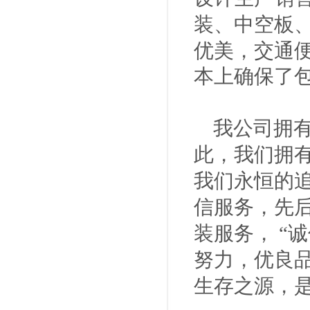
装、中空板
优美，
交通便
本上确保了
我公司拥有
此，我们拥
我们永恒的
信服务，先
装服务， “
努力，优良品
生存之源，